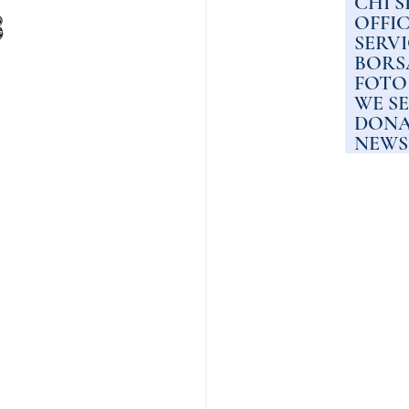
CHI 
3
OFFIC
SERV
BORS
FOTO
WE S
DONA
NEWS 