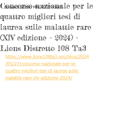
Concorso nazionale per le
Borsa di Studio MALATTIE RARE
quattro migliori tesi di
laurea sulle malattie rare
(XIV edizione – 2024) -
Lions Distretto 108 Ta3
https://www.lions108ta3.org/blog/2024
/05/27/concorso-nazionale-per-le-
quattro-migliori-tesi-di-laurea-sulle-
malattie-rare-xiv-edizione-2024/